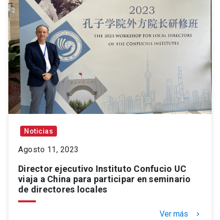
Noticias
Agosto 11, 2023
Director ejecutivo Instituto Confucio UC
viaja a China para participar en seminario
de directores locales
Ver más
keyboard_arrow_right