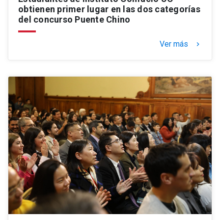
obtienen primer lugar en las dos categorías
del concurso Puente Chino
Ver más
keyboard_arrow_right