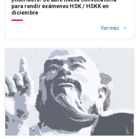
para rendir exámenes HSK / HSKK en
diciembre
Ver más
keyboard_arrow_right