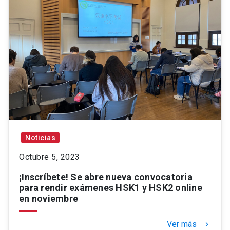
Noticias
Octubre 5, 2023
¡Inscríbete! Se abre nueva convocatoria
para rendir exámenes HSK1 y HSK2 online
en noviembre
Ver más
keyboard_arrow_right