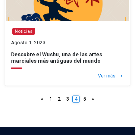
Noticias
Agosto 1, 2023
Descubre el Wushu, una de las artes
marciales más antiguas del mundo
Ver más
keyboard_arrow_right
Paginación
«
1
2
3
4
5
»
de
entradas