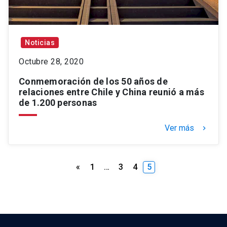
Noticias
Octubre 28, 2020
Conmemoración de los 50 años de
relaciones entre Chile y China reunió a más
de 1.200 personas
Ver más
keyboard_arrow_right
Paginación
«
1
…
3
4
5
de
entradas