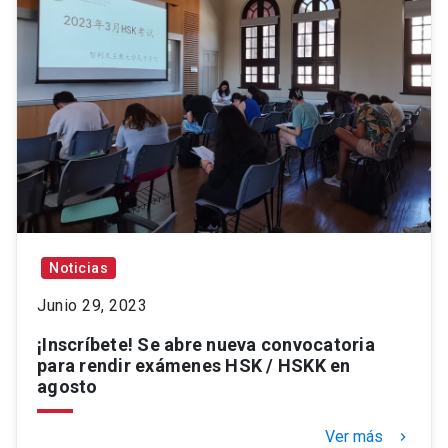
Noticias
Junio 29, 2023
¡Inscríbete! Se abre nueva convocatoria
para rendir exámenes HSK / HSKK en
agosto
Ver más
keyboard_arrow_right