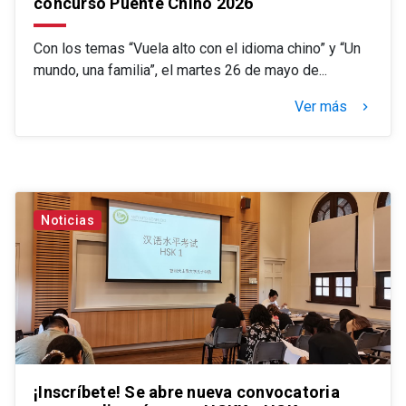
concurso Puente Chino 2026
Con los temas “Vuela alto con el idioma chino” y “Un
mundo, una familia”, el martes 26 de mayo de...
Ver más
keyboard_arrow_right
Noticias
¡Inscríbete! Se abre nueva convocatoria