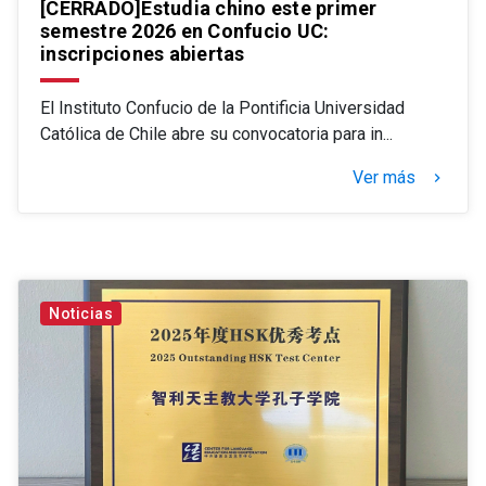
[CERRADO]Estudia chino este primer
semestre 2026 en Confucio UC:
inscripciones abiertas
El Instituto Confucio de la Pontificia Universidad
Católica de Chile abre su convocatoria para in...
Ver más
keyboard_arrow_right
Noticias