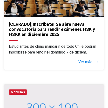
[CERRADO]¡Inscríbete! Se abre nueva
convocatoria para rendir exámenes HSK y
HSKK en diciembre 2025
Estudiantes de chino mandarín de todo Chile podrán
inscribirse para rendir el domingo 7 de diciem...
Ver más
keyboard_arrow_right
Noticias