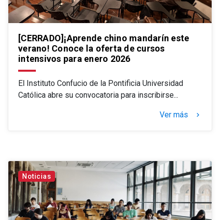
[CERRADO]¡Aprende chino mandarín este
verano! Conoce la oferta de cursos
intensivos para enero 2026
El Instituto Confucio de la Pontificia Universidad
Católica abre su convocatoria para inscribirse...
Ver más
keyboard_arrow_right
Noticias