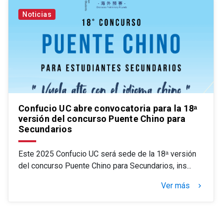
Noticias
Confucio UC abre convocatoria para la 18‭ᵃ
versión del concurso Puente Chino para
Secundarios
Este 2025 Confucio UC será sede de la 18ᵃ versión
del concurso Puente Chino para Secundarios, ins...
Ver más
keyboard_arrow_right