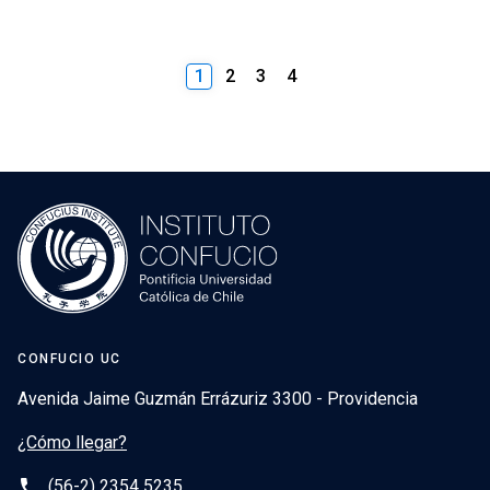
1
2
3
4
CONFUCIO UC
Avenida Jaime Guzmán Errázuriz 3300 - Providencia
¿Cómo llegar?
phone
(56-2) 2354 5235