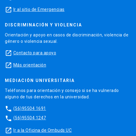
launch
Ir al sitio de Emergencias
DISCRIMINACIÓN Y VIOLENCIA
Orientación y apoyo en casos de discriminación, violencia de
género o violencia sexual.
launch
Contacto para apoyo
launch
Más orientación
MEDIACIÓN UNIVERSITARIA
Teléfonos para orientación y consejo si se ha vulnerado
alguno de tus derechos en la universidad.
phone
(56)95504 1691
phone
(56)95504 1247
launch
Ir a la Oficina de Ombuds UC