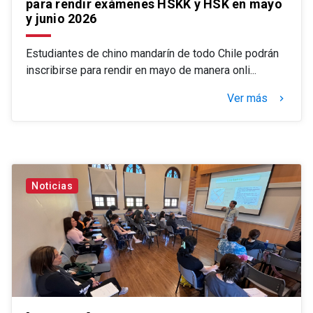
para rendir exámenes HSKK y HSK en mayo
y junio 2026
Estudiantes de chino mandarín de todo Chile podrán
inscribirse para rendir en mayo de manera onli...
Ver más
keyboard_arrow_right
Noticias