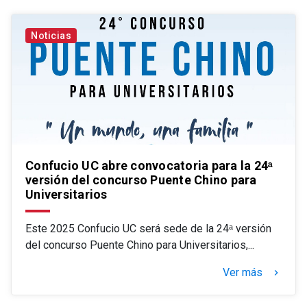
Noticias
Confucio UC abre convocatoria para la 24‭ᵃ
versión del concurso Puente Chino para
Universitarios
Este 2025 Confucio UC será sede de la 24ᵃ versión
del concurso Puente Chino para Universitarios,...
Ver más
keyboard_arrow_right