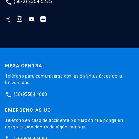
phone
(56-2) 2354 5235
MESA CENTRAL
Teléfono para comunicarse con las distintas áreas de la
Universidad.
phone
(56)95504 4000
EMERGENCIAS UC
Teléfono en caso de accidente o situación que ponga en
riesgo tu vida dentro de algún campus.
phone
(56)95504 5000