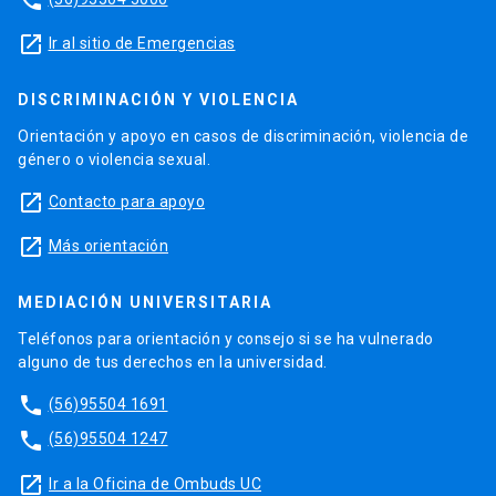
launch
Ir al sitio de Emergencias
DISCRIMINACIÓN Y VIOLENCIA
Orientación y apoyo en casos de discriminación, violencia de
género o violencia sexual.
launch
Contacto para apoyo
launch
Más orientación
MEDIACIÓN UNIVERSITARIA
Teléfonos para orientación y consejo si se ha vulnerado
alguno de tus derechos en la universidad.
phone
(56)95504 1691
phone
(56)95504 1247
launch
Ir a la Oficina de Ombuds UC