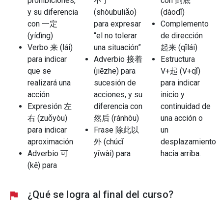
prohibiciones,
不了
con 到底
y su diferencia
(shòubuliǎo)
(dàodǐ)
con 一定
para expresar
Complemento
(yídìng)
“el no tolerar
de dirección
Verbo 来 (lái)
una situación”
起来 (qǐlái)
para indicar
Adverbio 接着
Estructura
que se
(jiēzhe) para
V+起 (V+qǐ)
realizará una
sucesión de
para indicar
acción
acciones, y su
inicio y
Expresión 左
diferencia con
continuidad de
右 (zuǒyòu)
然后 (ránhòu)
una acción o
para indicar
Frase 除此以
un
aproximación
外 (chúcǐ
desplazamiento
Adverbio 可
yǐwài) para
hacia arriba.
(kě) para
¿Qué se logra al final del curso?
flag