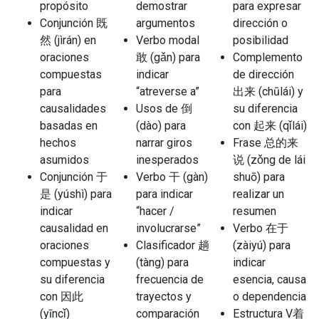
propósito
demostrar
para expresar
Conjunción 既
argumentos
dirección o
然 (jìrán) en
Verbo modal
posibilidad
oraciones
敢 (gǎn) para
Complemento
compuestas
indicar
de dirección
para
“atreverse a”
出来 (chūlái) y
causalidades
Usos de 倒
su diferencia
basadas en
(dào) para
con 起来 (qǐlái)
hechos
narrar giros
Frase 总的来
asumidos
inesperados
说 (zǒng de lái
Conjunción 于
Verbo 干 (gàn)
shuō) para
是 (yúshì) para
para indicar
realizar un
indicar
“hacer /
resumen
causalidad en
involucrarse”
Verbo 在于
oraciones
Clasificador 趟
(zàiyú) para
compuestas y
(tàng) para
indicar
su diferencia
frecuencia de
esencia, causa
con 因此
trayectos y
o dependencia
(yīncǐ)
comparación
Estructura V着