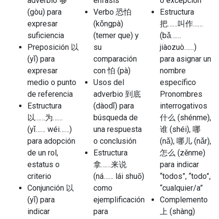
adverbio 够
énfasis
o excepción
(gòu) para
Verbo 恐怕
Estructura
expresar
(kǒngpà)
把……叫作……
suficiencia
(temer que) y
(bǎ……
Preposición 以
su
jiàozuò……)
(yǐ) para
comparación
para asignar un
expresar
con 怕 (pà)
nombre
medio o punto
Usos del
específico
de referencia
adverbio 到底
Pronombres
Estructura
(dàodǐ) para
interrogativos
以……为……
búsqueda de
什么 (shénme),
(yǐ…… wéi……)
una respuesta
谁 (shéi), 哪
para adopción
o conclusión
(nǎ), 哪儿 (nǎr),
de un rol,
Estructura
怎么 (zěnme)
estatus o
拿……来说
para indicar
criterio
(ná…… lái shuō)
“todos”, “todo”,
Conjunción 以
como
“cualquier/a”
(yǐ) para
ejemplificación
Complemento
indicar
para
上 (shàng)