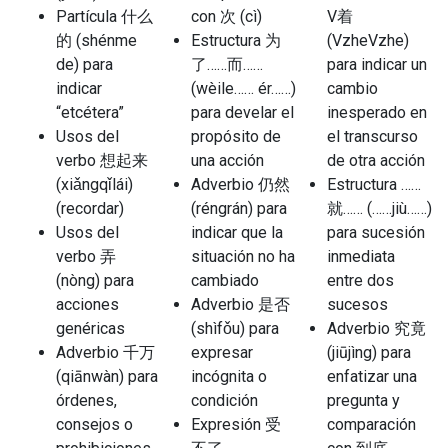
Partícula 什么
con 次 (cì)
V着
的 (shénme
Estructura 为
(VzheVzhe)
de) para
了……而……
para indicar un
indicar
(wèile…… ér……)
cambio
“etcétera”
para develar el
inesperado en
Usos del
propósito de
el transcurso
verbo 想起来
una acción
de otra acción
(xiǎngqǐlái)
Adverbio 仍然
Estructura ……
(recordar)
(réngrán) para
就…… (……jiù……)
Usos del
indicar que la
para sucesión
verbo 弄
situación no ha
inmediata
(nòng) para
cambiado
entre dos
acciones
Adverbio 是否
sucesos
genéricas
(shìfǒu) para
Adverbio 究竟
Adverbio 千万
expresar
(jiūjìng) para
(qiānwàn) para
incógnita o
enfatizar una
órdenes,
condición
pregunta y
consejos o
Expresión 受
comparación