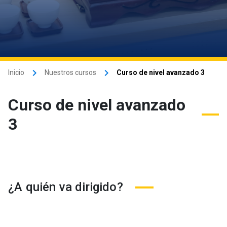
keyboard_arrow_right
keyboard_arrow_right
Inicio
Nuestros cursos
Curso de nivel avanzado 3
Curso de nivel avanzado
3
¿A quién va dirigido?