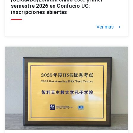
semestre 2026 en Confucio UC:
inscripciones abiertas
Ver más
keyboard_arrow_right