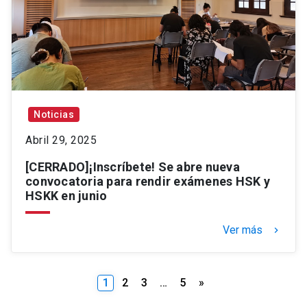
Noticias
Abril 29, 2025
[CERRADO]¡Inscríbete! Se abre nueva
convocatoria para rendir exámenes HSK y
HSKK en junio
Ver más
keyboard_arrow_right
Paginación
1
2
3
…
5
»
de