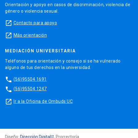
Orientación y apoyo en casos de discriminación, violencia de
género o violencia sexual.
launch
Contacto para apoyo
launch
Más orientación
MEDIACIÓN UNIVERSITARIA
Teléfonos para orientación y consejo si se ha vulnerado
alguno de tus derechos en la universidad.
phone
(56)95504 1691
phone
(56)95504 1247
launch
Ir a la Oficina de Ombuds UC
Diseño:
Dirección Digital
, Prorrectoría