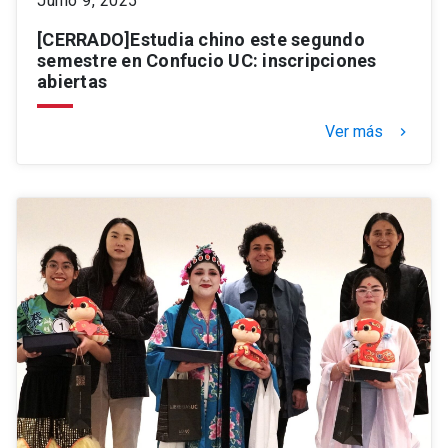
Junio 9, 2025
[CERRADO]Estudia chino este segundo
semestre en Confucio UC: inscripciones
abiertas
Ver más
keyboard_arrow_right