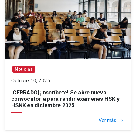
Noticias
Octubre 10, 2025
[CERRADO]¡Inscríbete! Se abre nueva
convocatoria para rendir exámenes HSK y
HSKK en diciembre 2025
Ver más
keyboard_arrow_right