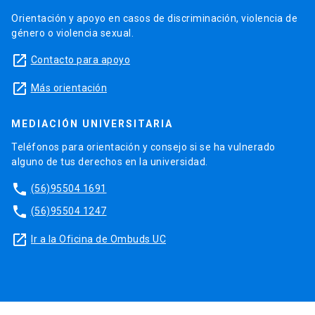
Orientación y apoyo en casos de discriminación, violencia de
género o violencia sexual.
launch
Contacto para apoyo
launch
Más orientación
MEDIACIÓN UNIVERSITARIA
Teléfonos para orientación y consejo si se ha vulnerado
alguno de tus derechos en la universidad.
phone
(56)95504 1691
phone
(56)95504 1247
launch
Ir a la Oficina de Ombuds UC