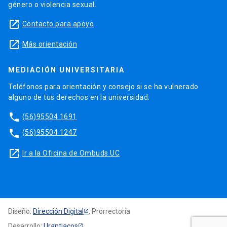
género o violencia sexual.
launch
Contacto para apoyo
launch
Más orientación
MEDIACIÓN UNIVERSITARIA
Teléfonos para orientación y consejo si se ha vulnerado
alguno de tus derechos en la universidad.
phone
(56)95504 1691
phone
(56)95504 1247
launch
Ir a la Oficina de Ombuds UC
Diseño:
Dirección Digital
, Prorrectoría
Desarrollo:
Urantiacos